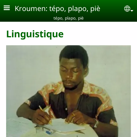
Aller au contenu principal
Kroumen: tépo, plapo, piè
Se
tépo, plapo, piè
Linguistique