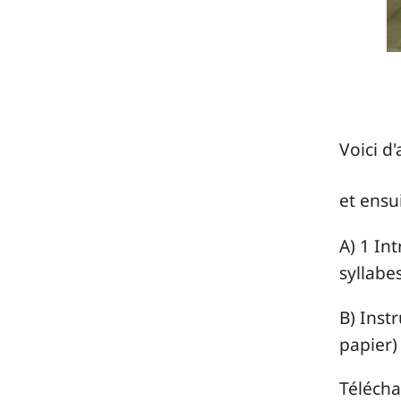
Voici d
et ensu
A) 1 In
syllabe
B) Inst
papier) 
Télécha