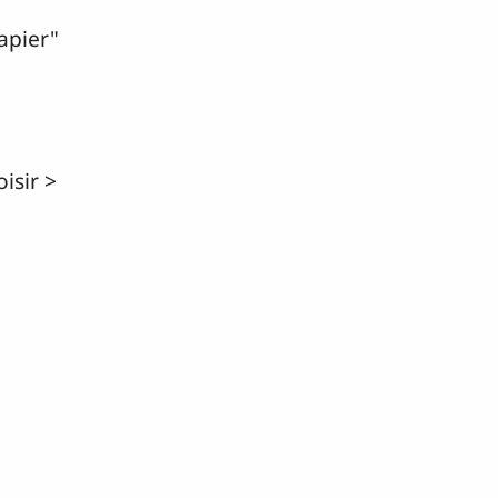
apier"
isir >