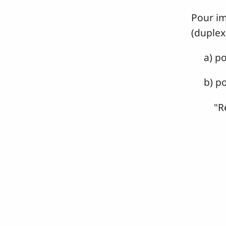
Pour im
(duplex
a) pour
b) pou
"Re