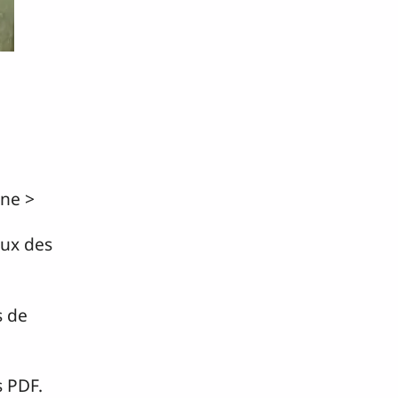
gne >
aux des
s de
s PDF.