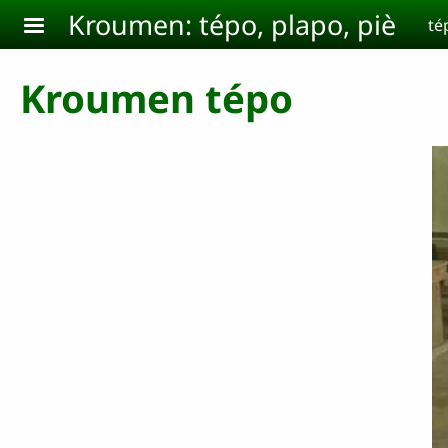
Aller au contenu principal
Kroumen: tépo, plapo, piè
té
Kroumen tépo