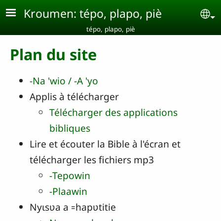
Aller au contenu principal
Kroumen: tépo, plapo, piè
Se
tépo, plapo, piè
Plan du site
‑Na 'wio / ‑A 'yo
Applis à télécharger
Télécharger des applications
bibliques
Lire et écouter la Bible à l'écran et
télécharger les fichiers mp3
‑Tepowin
-Plaawin
Nyɩsʋa a ꞊hapʋtitie