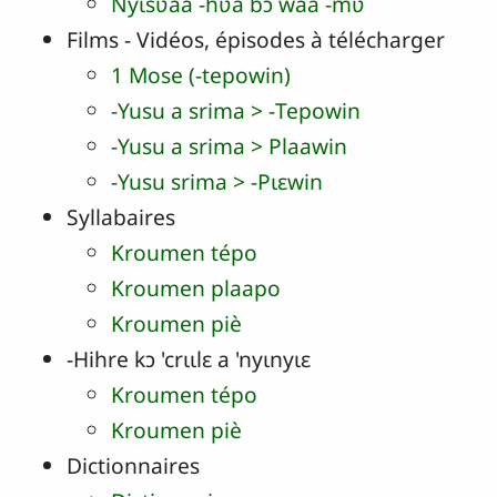
Nyɩsʋaa ‑hʋa bɔ waa ‑mʋ
Films - Vidéos, épisodes à télécharger
1 Mose (‑tepowin)
-Yusu a srima > ‑Tepowin
‑Yusu a srima > Plaawin
‑Yusu srima > ‑Pɩɛwin
Syllabaires
Kroumen tépo
Kroumen plaapo
Kroumen piè
‑Hihre kɔ 'crɩɩlɛ a 'nyɩnyɩɛ
Kroumen tépo
Kroumen piè
Dictionnaires